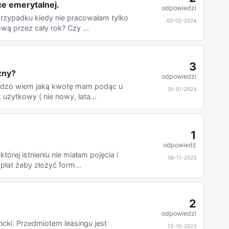
ce emerytalnej.
odpowiedzi
rzypadku kiedy nie pracowałam tylko
03-02-2024
wą przez cały rok? Czy ...
3
zny?
odpowiedzi
bardzo wiem jaką kwotę mam podąc u
31-01-2024
użytkowy ( nie nowy, lata...
1
odpowiedź
tórej istnieniu nie miałam pojęcia i
06-11-2023
łat żeby złożyć form...
2
odpowiedzi
cki. Przedmiotem leasingu jest
12-10-2023