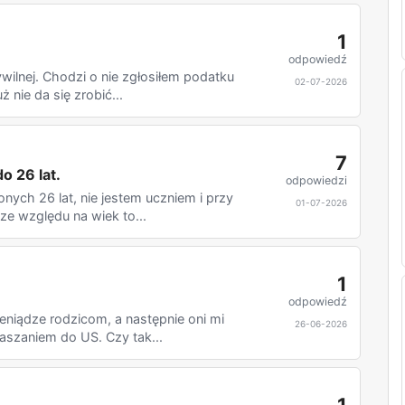
1
odpowiedź
wilnej. Chodzi o nie zgłosiłem podatku
02-07-2026
 nie da się zrobić...
7
o 26 lat.
odpowiedzi
nych 26 lat, nie jestem uczniem i przy
01-07-2026
ze względu na wiek to...
1
odpowiedź
eniądze rodzicom, a następnie oni mi
26-06-2026
aszaniem do US. Czy tak...