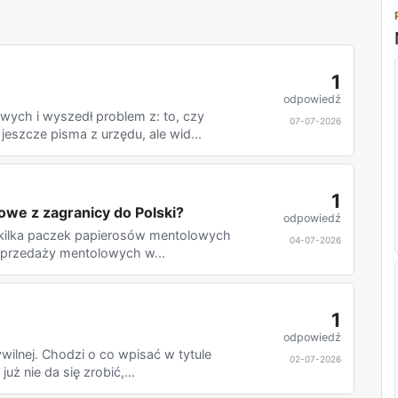
1
odpowiedź
ch i wyszedł problem z: to, czy
07-07-2026
jeszcze pisma z urzędu, ale wid...
1
we z zagranicy do Polski?
odpowiedź
ć kilka paczek papierosów mentolowych
04-07-2026
 sprzedaży mentolowych w...
1
odpowiedź
wilnej. Chodzi o co wpisać w tytule
02-07-2026
uż nie da się zrobić,...