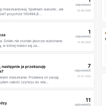
1
odpowiedź
i mieszkaniowej. Spełniam warunki , ale
25-06-2026
cie? przychód 100494,8...
1
cza
odpowiedź
. Dzieło nie zostało jeszcze wykonane.
12-09-2025
w której mieści się za...
7
 następnie ja przekazuję
odpowiedzi
a?
31-07-2025
akiem mieszkanie. Przelewa on swoją
syłam całość czynszu do wła...
11
ędzy
odpowiedzi