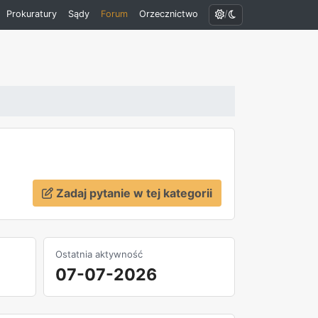
/
Prokuratury
Sądy
Forum
Orzecznictwo
Zadaj pytanie w tej kategorii
Ostatnia aktywność
07-07-2026