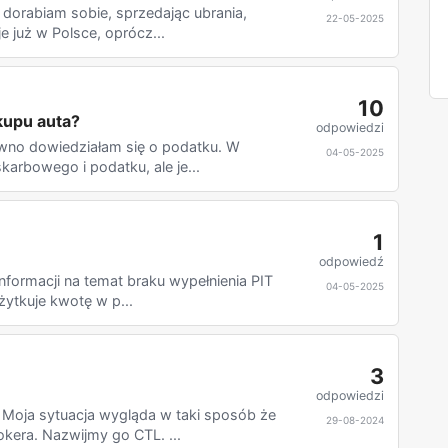
 dorabiam sobie, sprzedając ubrania,
22-05-2025
e już w Polsce, oprócz...
10
kupu auta?
odpowiedzi
awno dowiedziałam się o podatku. W
04-05-2025
arbowego i podatku, ale je...
1
odpowiedź
informacji na temat braku wypełnienia PIT
04-05-2025
ytkuje kwotę w p...
3
odpowiedzi
 Moja sytuacja wygląda w taki sposób że
29-08-2024
kera. Nazwijmy go CTL. ...