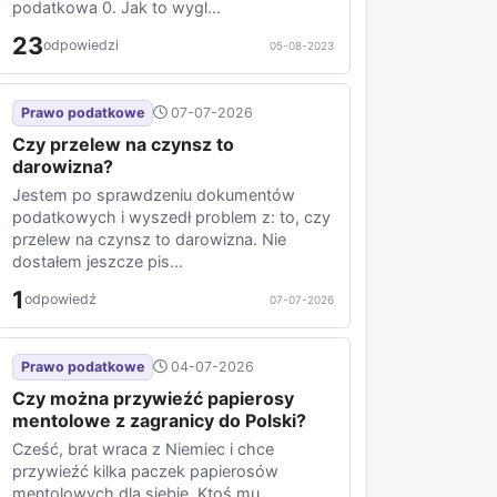
podatkowa 0. Jak to wygl...
23
odpowiedzi
05-08-2023
Prawo podatkowe
07-07-2026
Czy przelew na czynsz to
darowizna?
Jestem po sprawdzeniu dokumentów
podatkowych i wyszedł problem z: to, czy
przelew na czynsz to darowizna. Nie
dostałem jeszcze pis...
1
odpowiedź
07-07-2026
Prawo podatkowe
04-07-2026
Czy można przywieźć papierosy
mentolowe z zagranicy do Polski?
Cześć, brat wraca z Niemiec i chce
przywieźć kilka paczek papierosów
mentolowych dla siebie. Ktoś mu