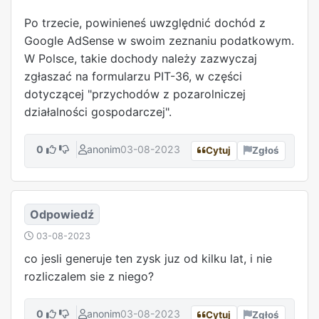
Po trzecie, powinieneś uwzględnić dochód z
Google AdSense w swoim zeznaniu podatkowym.
W Polsce, takie dochody należy zazwyczaj
zgłaszać na formularzu PIT-36, w części
dotyczącej "przychodów z pozarolniczej
działalności gospodarczej".
0
anonim
03-08-2023
Cytuj
Zgłoś
Odpowiedź
03-08-2023
co jesli generuje ten zysk juz od kilku lat, i nie
rozliczalem sie z niego?
0
anonim
03-08-2023
Cytuj
Zgłoś