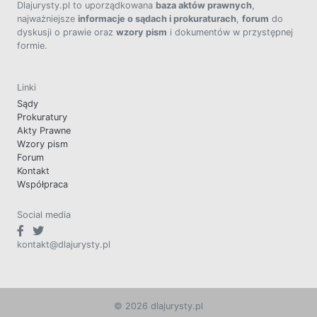
Dlajurysty.pl to uporządkowana
baza aktów prawnych
,
najważniejsze
informacje o sądach i prokuraturach
,
forum
do
dyskusji o prawie oraz
wzory pism
i dokumentów w przystępnej
formie.
Linki
Sądy
Prokuratury
Akty Prawne
Wzory pism
Forum
Kontakt
Współpraca
Social media
kontakt@dlajurysty.pl
© 2026 dlajurysty.pl