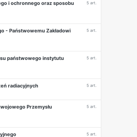
ego i ochronnego oraz sposobu
5 art.
ego - Państwowemu Zakładowi
5 art.
su państwowego instytutu
5 art.
eń radiacyjnych
5 art.
ozwojowego Przemysłu
5 art.
cyjnego
5 art.