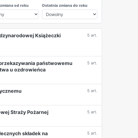
 zmiana od roku
Ostatnia zmiana do roku
REKLAMA
ędzynarodowej Książeczki
5 art.
em przekazywania państwowemu
5 art.
stwa u ozdrowieńca
stycznemu
5 art.
wej Straży Pożarnej
5 art.
łecznych składek na
5 art.