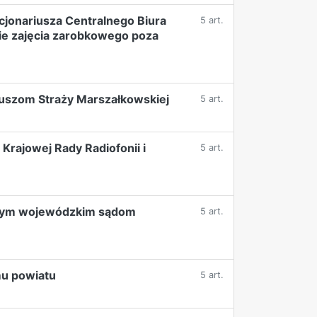
jonariusza Centralnego Biura
5 art.
e zajęcia zarobkowego poza
iuszom Straży Marszałkowskiej
5 art.
Krajowej Rady Radiofonii i
5 art.
innym wojewódzkim sądom
5 art.
mu powiatu
5 art.