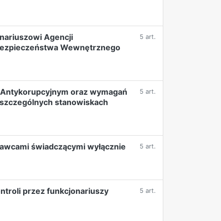
nariuszowi Agencji
5 art.
Bezpieczeństwa Wewnętrznego
e Antykorupcyjnym oraz wymagań
5 art.
 poszczególnych stanowiskach
tawcami świadczącymi wyłącznie
5 art.
troli przez funkcjonariuszy
5 art.