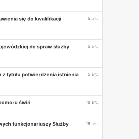
enia się do kwalifikacji
5 art.
ojewódzkiej do spraw służby
5 art.
 tytułu potwierdzenia istnienia
5 art.
 pomoru świń
18 art.
wych funkcjonariuszy Służby
18 art.