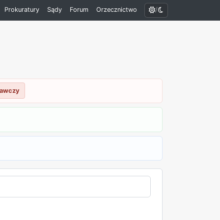
/
Prokuratury
Sądy
Forum
Orzecznictwo
nawczy