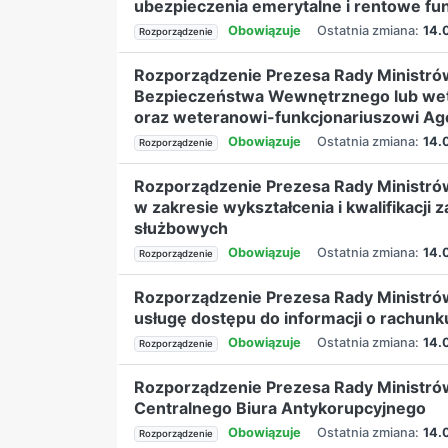
ubezpieczenia emerytalne i rentowe fu
Obowiązuje
Ostatnia zmiana:
14.
Rozporządzenie
Rozporządzenie Prezesa Rady Ministró
Bezpieczeństwa Wewnętrznego lub we
oraz weteranowi-funkcjonariuszowi Age
Obowiązuje
Ostatnia zmiana:
14.
Rozporządzenie
Rozporządzenie Prezesa Rady Ministr
w zakresie wykształcenia i kwalifikacj
służbowych
Obowiązuje
Ostatnia zmiana:
14.
Rozporządzenie
Rozporządzenie Prezesa Rady Ministró
usługę dostępu do informacji o rachunk
Obowiązuje
Ostatnia zmiana:
14.
Rozporządzenie
Rozporządzenie Prezesa Rady Ministrów
Centralnego Biura Antykorupcyjnego
Obowiązuje
Ostatnia zmiana:
14.
Rozporządzenie