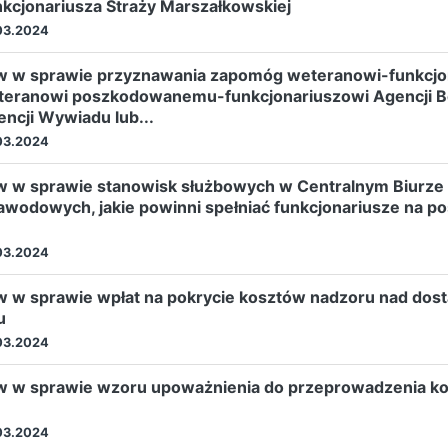
nkcjonariusza Straży Marszałkowskiej
03.2024
w w sprawie przyznawania zapomóg weteranowi-funkcjo
teranowi poszkodowanemu-funkcjonariuszowi Agencji 
ncji Wywiadu lub...
03.2024
ów w sprawie stanowisk służbowych w Centralnym Biurz
i zawodowych, jakie powinni spełniać funkcjonariusze na
03.2024
w w sprawie wpłat na pokrycie kosztów nadzoru nad dos
u
03.2024
 w sprawie wzoru upoważnienia do przeprowadzenia kon
03.2024