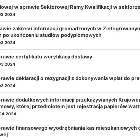
dowej w sprawie Sektorowej Ramy Kwalifikacji w sektorz
03.2024
rawie zakresu informacji gromadzonych w Zintegrowanym R
ch po ukończeniu studiów podyplomowych
03.2024
awie certyfikatu weryfikacji dostawy
03.2024
rawie deklaracji o rezygnacji z dokonywania wpłat do p
03.2024
sprawie dodatkowych informacji przekazywanych Krajow
owy, której przedmiotem jest rejestracja papierów war
04.2024
prawie finansowego wyodrębniania kas mieszkaniowych o
wej