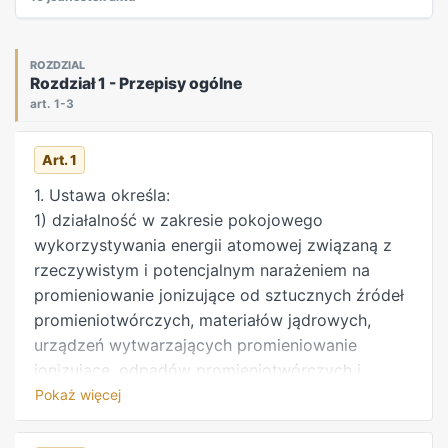
ROZDZIAL
Rozdział 1 - Przepisy ogólne
art. 1-3
Art. 1
1. Ustawa określa:
1) działalność w zakresie pokojowego
wykorzystywania energii atomowej związaną z
rzeczywistym i potencjalnym narażeniem na
promieniowanie jonizujące od sztucznych źródeł
promieniotwórczych, materiałów jądrowych,
urządzeń wytwarzających promieniowanie
jonizujące, odpadów promieniotwórczych i
wypalonego paliwa jądrowego;
Pokaż więcej
2) obowiązki kierownika jednostki organizacyjnej
wykonującej tę działalność;