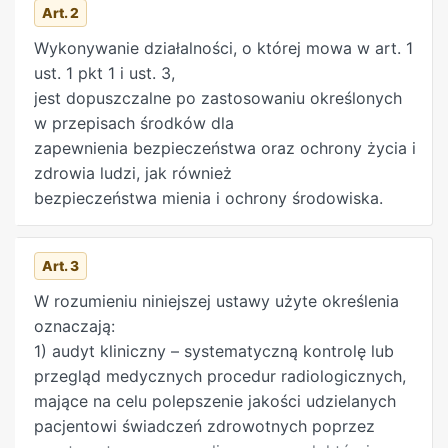
Art. 2
3) organy właściwe w sprawach bezpieczeństwa
jądrowego i ochrony radiologicznej;
Wykonywanie działalności, o której mowa w art. 1
4) zasady odpowiedzialności cywilnej za szkody
ust. 1 pkt 1 i ust. 3,
jądrowe;
jest dopuszczalne po zastosowaniu określonych
5) zasady wypełniania zobowiązań
w przepisach środków dla
międzynarodowych, w tym w ramach Unii
zapewnienia bezpieczeństwa oraz ochrony życia i
Europejskiej, dotyczących bezpieczeństwa
zdrowia ludzi, jak również
jądrowego, ochrony przed promieniowaniem
bezpieczeństwa mienia i ochrony środowiska.
jonizującym oraz zabezpieczeń materiałów
jądrowych i kontroli technologii jądrowych. 2.
Art. 3
Ustawa określa także kary pieniężne za
naruszenie przepisów dotyczących
W rozumieniu niniejszej ustawy użyte określenia
bezpieczeństwa jądrowego i ochrony
oznaczają:
radiologicznej oraz tryb ich nakładania. 3. Ustawę
1) audyt kliniczny – systematyczną kontrolę lub
stosuje się również do działalności wykonywanej
przegląd medycznych procedur radiologicznych,
w warunkach zwiększonego, w wyniku działania
mające na celu polepszenie jakości udzielanych
człowieka, narażenia na naturalne promieniowanie
pacjentowi świadczeń zdrowotnych poprzez
jonizujące. 4. Ustawa ponadto określa zasady