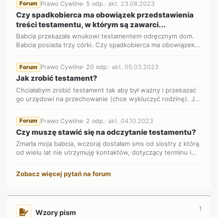
Prawo Cywilne
· 5 odp.
· akt. 23.08.2023
Forum
Czy spadkobierca ma obowiązek przedstawienia
treści testamentu, w którym są zawarci...
Babcia przekazała wnukowi testamentem odręcznym dom.
Babcia posiada trzy córki. Czy spadkobierca ma obowiązek
przedstawi...
Prawo Cywilne
· 20 odp.
· akt. 05.03.2023
Forum
Jak zrobić testament?
Chciałabym zrobić testament tak aby był ważny i przekazać
go urzędowi na przechowanie (chce wykluczyć rodzinę). Jak
to z...
Prawo Cywilne
· 2 odp.
· akt. 04.10.2023
Forum
Czy muszę stawić się na odczytanie testamentu?
Zmarła moja babcia, wczoraj dostałam sms od siostry z którą
od wielu lat nie utrzymuję kontaktów, dotyczący terminu i
mi...
Zobacz więcej pytań na forum
1
Wzory pism