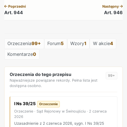
Poprzedni
Następny
Art. 944
Art. 946
REKLAMA
Orzeczenia
99+
Forum
5
Wzory
1
W akcie
4
Komentarze
0
Orzeczenia do tego przepisu
99+
Najważniejsze powiązane rekordy. Pełna lista jest
dostępna osobno.
I Ns 39/25
Orzeczenie
Orzeczenie · Sąd Rejonowy w Świnoujściu · 2 czerwca
2026
Uzasadnienie z 2 czerwca 2026, sygn. I Ns 39/25