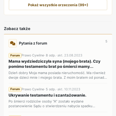
Pokaż wszystkie orzeczenia (99+)
Zobacz także
5
Pytania z forum
Prawo Cywilne
· 8 odp.
· akt. 23.08.2023
Forum
Mama wydziedziczyła syna (mojego brata). Czy
pomimo testamentu brat po śmierci mamy...
Dzień dobry Moja mama posiada nieruchomość. Ma również
dwoje dzieci mnie i mojego brata. Z moim bratem od ponad
15 lat n...
Prawo Cywilne
· 5 odp.
· akt. 10.11.2023
Forum
Ukrywanie testamentu i szantażowanie.
Po śmierci rodziców osoby "A" zostało wydane
postanowienie Sądu o stwierdzeniu nabycia spadku
(nieruchomości) w części 1...