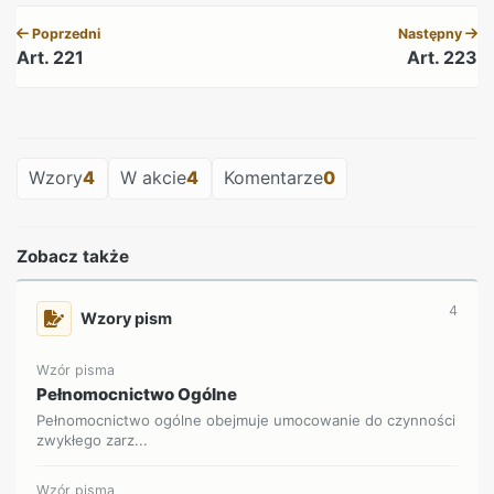
Poprzedni
Następny
Art. 221
Art. 223
REKLAMA
Wzory
4
W akcie
4
Komentarze
0
Zobacz także
4
Wzory pism
Wzór pisma
Pełnomocnictwo Ogólne
Pełnomocnictwo ogólne obejmuje umocowanie do czynności
zwykłego zarz...
Wzór pisma