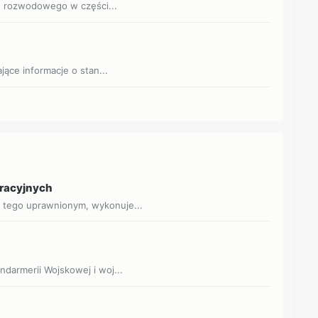
u rozwodowego w części...
ące informacje o stan...
eracyjnych
o tego uprawnionym, wykonuje...
andarmerii Wojskowej i woj...