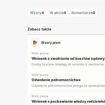
Wzory
4
W akcie
4
Komentarze
0
Zobacz także
Wzory pism
Wzór pisma
Wniosek o zwolnienie od kosztów sądow
Osoby fizyczne składają do wniosku o zwolnienie
Wzór pisma
Odwołanie pełnomocnictwa
Udzielenie pełnomocnictwa polega na upoważnieniu
Wzór pisma
Wniosek o pozbawienie władzy rodziciels