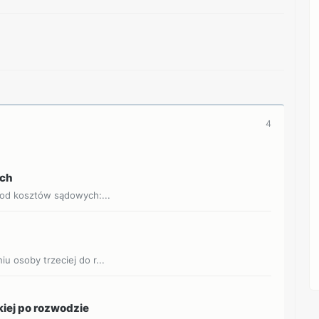
4
ych
 od kosztów sądowych:...
 osoby trzeciej do r...
kiej po rozwodzie