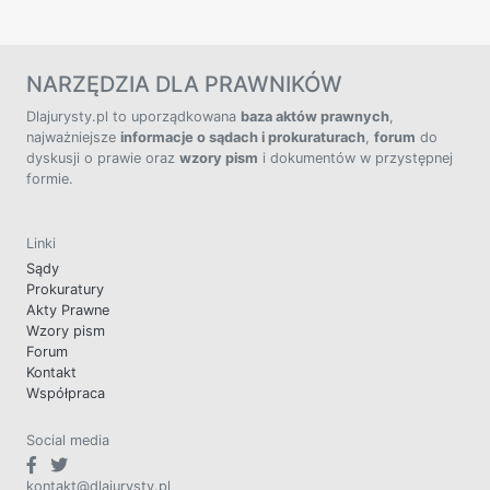
NARZĘDZIA DLA PRAWNIKÓW
Dlajurysty.pl to uporządkowana
baza aktów prawnych
,
najważniejsze
informacje o sądach i prokuraturach
,
forum
do
dyskusji o prawie oraz
wzory pism
i dokumentów w przystępnej
formie.
Linki
Sądy
Prokuratury
Akty Prawne
Wzory pism
Forum
Kontakt
Współpraca
Social media
kontakt@dlajurysty.pl