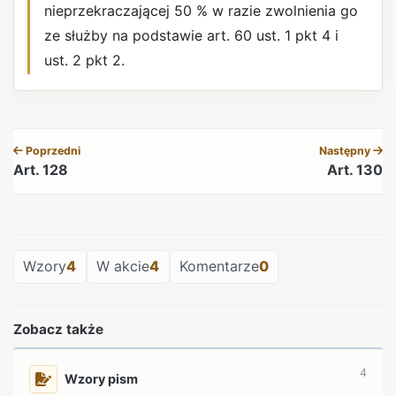
nieprzekraczającej 50 % w razie zwolnienia go
ze służby na podstawie art. 60 ust. 1 pkt 4 i
ust. 2 pkt 2.
REKLAMA
Poprzedni
Następny
Art. 128
Art. 130
REKLAMA
Wzory
4
W akcie
4
Komentarze
0
Zobacz także
4
Wzory pism