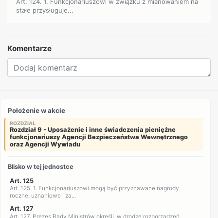
Art. 124. 1. Funkcjonariuszowi w związku z mianowaniem na
stałe przysługuje...
Komentarze
Położenie w akcie
ROZDZIAŁ
Rozdział 9 - Uposażenie i inne świadczenia pieniężne
funkcjonariuszy Agencji Bezpieczeństwa Wewnętrznego
oraz Agencji Wywiadu
Blisko w tej jednostce
Art. 125
Art. 125. 1. Funkcjonariuszowi mogą być przyznawane nagrody
roczne, uznaniowe i za...
Art. 127
Art. 127. Prezes Rady Ministrów określi, w drodze rozporządzeń,