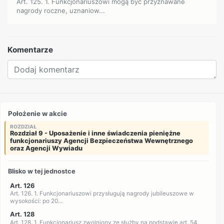
Art. 125. 1. Funkcjonariuszowi mogą być przyznawane
nagrody roczne, uznaniow...
Komentarze
Położenie w akcie
ROZDZIAŁ
Rozdział 9 - Uposażenie i inne świadczenia pieniężne
funkcjonariuszy Agencji Bezpieczeństwa Wewnętrznego
oraz Agencji Wywiadu
Blisko w tej jednostce
Art. 126
Art. 126. 1. Funkcjonariuszowi przysługują nagrody jubileuszowe w
wysokości: po 20...
Art. 128
Art. 128. 1. Funkcjonariusz zwolniony ze służby na podstawie art. 54