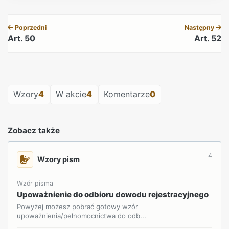
REKLAMA
Poprzedni
Następny
Art. 50
Art. 52
REKLAMA
Wzory
4
W akcie
4
Komentarze
0
Zobacz także
4
Wzory pism
Wzór pisma
Upoważnienie do odbioru dowodu rejestracyjnego
Powyżej możesz pobrać gotowy wzór
upoważnienia/pełnomocnictwa do odb...