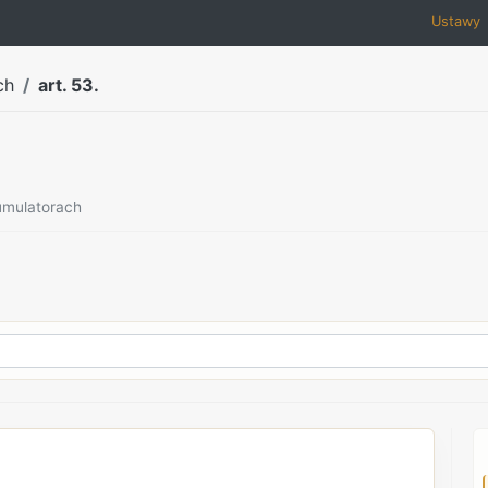
Ustawy
ch
art. 53.
kumulatorach