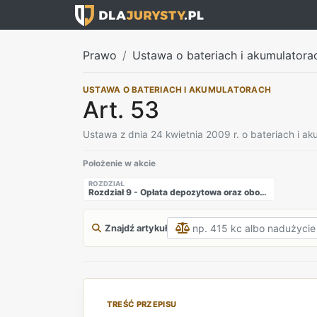
Prawo
Ustawa o bateriach i akumulatora
USTAWA O BATERIACH I AKUMULATORACH
Art. 53
Ustawa z dnia 24 kwietnia 2009 r. o bateriach i a
Położenie w akcie
ROZDZIAŁ
Rozdział 9 - Opłata depozytowa oraz obowiązki sprzedawców detalicznych baterii kwasowo-ołowiowych lub akumulatorów kwasowo-ołowiowych
Znajdź artykuł
TREŚĆ PRZEPISU