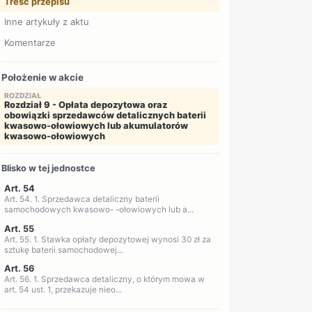
Treść przepisu
Inne artykuły z aktu
Komentarze
Położenie w akcie
ROZDZIAŁ
Rozdział 9 - Opłata depozytowa oraz
obowiązki sprzedawców detalicznych baterii
kwasowo-ołowiowych lub akumulatorów
kwasowo-ołowiowych
Blisko w tej jednostce
Art. 54
Art. 54. 1. Sprzedawca detaliczny baterii
samochodowych kwasowo- -ołowiowych lub a...
Art. 55
Art. 55. 1. Stawka opłaty depozytowej wynosi 30 zł za
sztukę baterii samochodowej...
Art. 56
Art. 56. 1. Sprzedawca detaliczny, o którym mowa w
art. 54 ust. 1, przekazuje nieo...