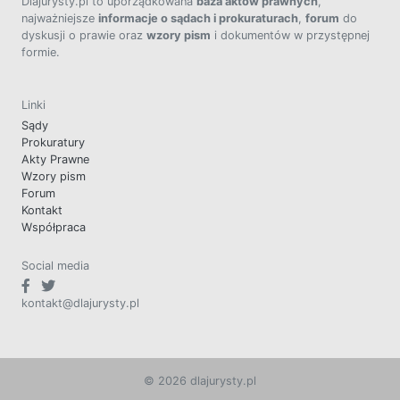
Dlajurysty.pl to uporządkowana
baza aktów prawnych
,
najważniejsze
informacje o sądach i prokuraturach
,
forum
do
dyskusji o prawie oraz
wzory pism
i dokumentów w przystępnej
formie.
Linki
Sądy
Prokuratury
Akty Prawne
Wzory pism
Forum
Kontakt
Współpraca
Social media
kontakt@dlajurysty.pl
© 2026 dlajurysty.pl