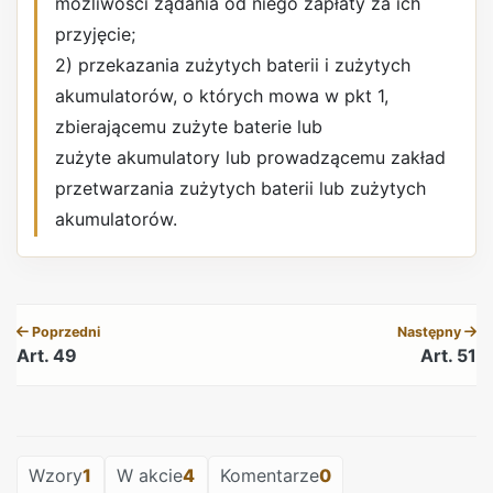
możliwości żądania od niego zapłaty za ich
przyjęcie;
2) przekazania zużytych baterii i zużytych
akumulatorów, o których mowa w pkt 1,
zbierającemu zużyte baterie lub
zużyte akumulatory lub prowadzącemu zakład
przetwarzania zużytych baterii lub zużytych
akumulatorów.
REKLAMA
Poprzedni
Następny
Art. 49
Art. 51
REKLAMA
Wzory
1
W akcie
4
Komentarze
0