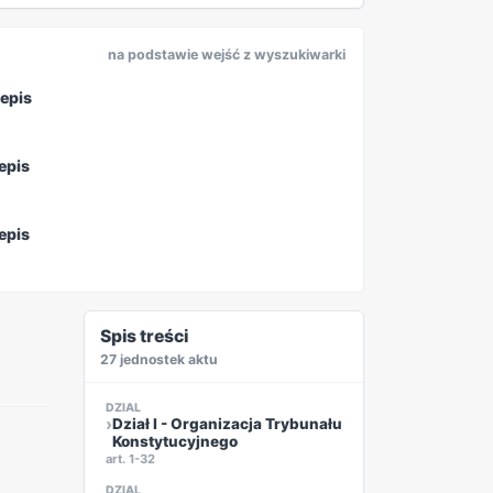
REKLAMA
na podstawie wejść z wyszukiwarki
epis
s
epis
epis
REKLAMA
Spis treści
27 jednostek aktu
DZIAL
Dział I - Organizacja Trybunału
Konstytucyjnego
art. 1-32
DZIAL