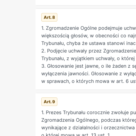
9) uchwalanie projektu dochodów i wyda
10) uchwalanie Kodeksu Etycznego Sędzi
Art. 8
11) wykonywanie innych czynności, prze
Ogólnego w ustawach i regulaminie Tryb
1. Zgromadzenie Ogólne podejmuje uch
większością głosów, w obecności co najm
Trybunału, chyba że ustawa stanowi inac
2. Podjęcie uchwały przez Zgromadzeni
Trybunału, z wyjątkiem uchwały, o której 
3. Głosowanie jest jawne, o ile żaden z 
wyłączenia jawności. Głosowanie z wyłą
w sprawach, o których mowa w art. 6 ust
Art. 9
1. Prezes Trybunału corocznie zwołuje p
Zgromadzenia Ogólnego, podczas które
wynikające z działalności i orzecznictwa
o której mowa w art. 13 ust. 1.