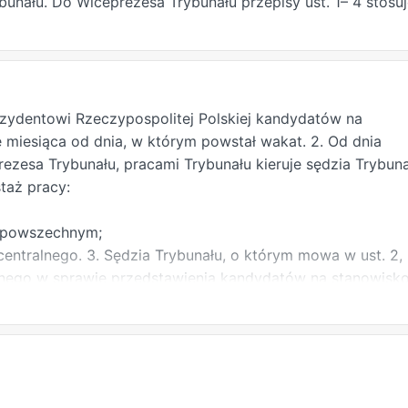
unału. Do Wiceprezesa Trybunału przepisy ust. 1– 4 stosu
zydentowi Rzeczypospolitej Polskiej kandydatów na
 miesiąca od dnia, w którym powstał wakat. 2. Od dnia
zesa Trybunału, pracami Trybunału kieruje sędzia Trybuna
staż pracy:
ie powszechnym;
centralnego. 3. Sędzia Trybunału, o którym mowa w ust. 2,
nego w sprawie przedstawienia kandydatów na stanowisk
stałych sędziów Trybunału o jego terminie i porządku
ia. 4. Obradom Zgromadzenia Ogólnego, o którym mowa w 
zia Trybunału. 5. W posiedzeniu Zgromadzenia Ogólnego w
tanowisko Prezesa Trybunału uczestniczą sędziowie
łożyli ślubowanie wobec Prezydenta Rzeczypospolitej Polski