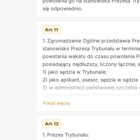
powołania go na stanowiska Prezesa Tryb
się odpowiednio.
Art. 11
1. Zgromadzenie Ogólne przedstawia Pre
stanowisko Prezesa Trybunału w terminie
powstania wakatu do czasu powołania Pre
posiadający najdłuższy, liczony łącznie, 
1) jako sędzia w Trybunale;
2) jako aplikant, asesor, sędzia w sądz
3) w administracji państwowej szczebla 
zwołuje posiedzenie Zgromadzenia Ogól
Prezesa Trybunału oraz zawiadamia pozo
Pokaż więcej
najpóźniej 7 dni przed dniem posiedzen
3, przewodniczy najmłodszy stażem sęd
Art. 12
sprawie przedstawienia kandydatów na s
Trybunału, którzy do dnia posiedzenia z
1. Prezes Trybunału: