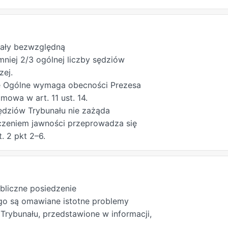
tków Trybunału;
ego Trybunału Konstytucyjnego;
widzianych dla Zgromadzenia
unału.
wały bezwzględną
niej 2/3 ogólnej liczby sędziów
zej.
e Ogólne wymaga obecności Prezesa
mowa w art. 11 ust. 14.
sędziów Trybunału nie zażąda
czeniem jawności przeprowadza się
. 2 pkt 2–6.
ubliczne posiedzenie
go są omawiane istotne problemy
 Trybunału, przedstawione w informacji,