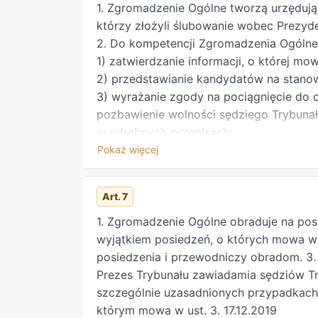
1. Zgromadzenie Ogólne tworzą urzędują
którzy złożyli ślubowanie wobec Prezyde
2. Do kompetencji Zgromadzenia Ogólne
1) zatwierdzanie informacji, o której mowa
2) przedstawianie kandydatów na stanow
3) wyrażanie zgody na pociągnięcie do 
pozbawienie wolności sędziego Trybunał
w odrębnych przepisach;
4) stwierdzanie wygaśnięcia mandatu sę
Pokaż więcej
określonych w odrębnych przepisach;
5) przenoszenie w stan spoczynku sędzi
Art. 7
pełnienia obowiązków sędziego Trybunał
w odrębnych przepisach;
1. Zgromadzenie Ogólne obraduje na pos
6) stwierdzanie utraty statusu sędziego
wyjątkiem posiedzeń, o których mowa w a
zasadach określonych w odrębnych prze
posiedzenia i przewodniczy obradom. 3.
7) uchwalanie regulaminu Trybunału;
Prezes Trybunału zawiadamia sędziów Try
8) uchwalanie statutu Kancelarii Trybuna
szczególnie uzasadnionych przypadkach
Trybunału;
którym mowa w ust. 3. 17.12.2019