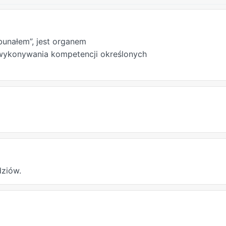
bunałem”, jest organem
wykonywania kompetencji określonych
dziów.