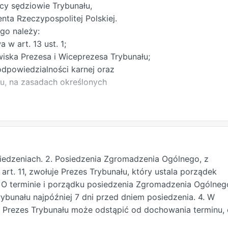
cy sędziowie Trybunału,
nta Rzeczypospolitej Polskiej.
go należy:
 w art. 13 ust. 1;
iska Prezesa i Wiceprezesa Trybunału;
odpowiedzialności karnej oraz
u, na zasadach określonych
dziego Trybunału, na zasadach
ego Trybunału trwale niezdolnego do
u, na zasadach określonych
iedzeniach. 2. Posiedzenia Zgromadzenia Ogólnego, z
 Trybunału w stanie spoczynku, na
rt. 11, zwołuje Prezes Trybunału, który ustala porządek
pisach;
 O terminie i porządku posiedzenia Zgromadzenia Ogólneg
bunału najpóźniej 7 dni przed dniem posiedzenia. 4. W
łu oraz statutu Biura Służby Prawnej
 Prezes Trybunału może odstąpić od dochowania terminu, 