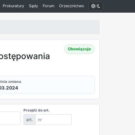
/
Prokuratury
Sądy
Forum
Orzecznictwo
Obowiązuje
 postępowania
tnia zmiana
03.2024
Przejdź do art.
art.