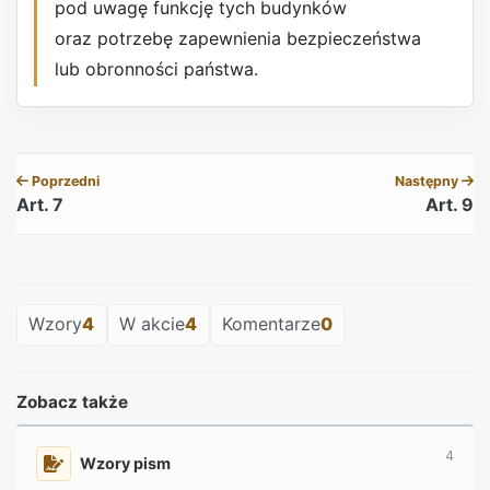
pod uwagę funkcję tych budynków
oraz potrzebę zapewnienia bezpieczeństwa
lub obronności państwa.
REKLAMA
Poprzedni
Następny
Art. 7
Art. 9
REKLAMA
Wzory
4
W akcie
4
Komentarze
0
Zobacz także
4
Wzory pism