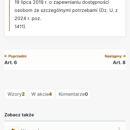
19 lipca 2019 r. o zapewnianiu dostępności
osobom ze szczególnymi potrzebami (Dz. U. z
2024 r. poz.
1411).
REKLAMA
Poprzedni
Następny
Art. 6
Art. 8
REKLAMA
Wzory
2
W akcie
4
Komentarze
0
Zobacz także
2