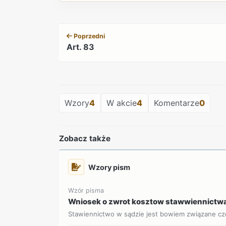
Poprzedni
Art. 83
Wzory
4
W akcie
4
Komentarze
0
Zobacz także
Wzory pism
Wzór pisma
Wniosek o zwrot kosztow stawwiennictwa
Stawiennictwo w sądzie jest bowiem związane czę