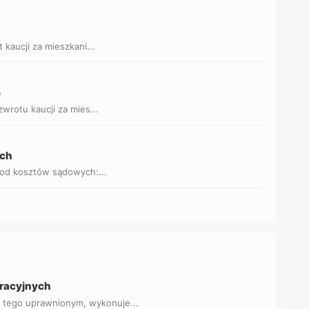
kaucji za mieszkani...
e
wrotu kaucji za mies...
ych
 od kosztów sądowych:...
eracyjnych
o tego uprawnionym, wykonuje...