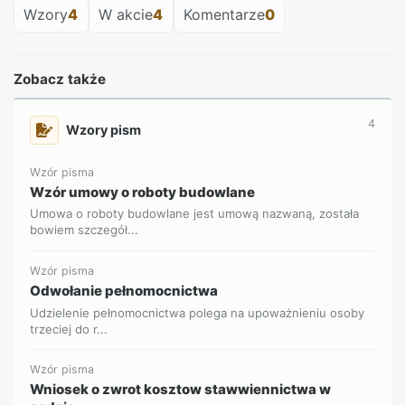
Wzory
4
W akcie
4
Komentarze
0
Zobacz także
4
Wzory pism
Wzór pisma
Wzór umowy o roboty budowlane
Umowa o roboty budowlane jest umową nazwaną, została
bowiem szczegół...
Wzór pisma
Odwołanie pełnomocnictwa
Udzielenie pełnomocnictwa polega na upoważnieniu osoby
trzeciej do r...
Wzór pisma
Wniosek o zwrot kosztow stawwiennictwa w