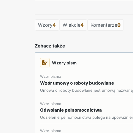
Wzory
4
W akcie
4
Komentarze
0
Zobacz także
Wzory pism
Wzór pisma
Wzór umowy o roboty budowlane
Umowa o roboty budowlane jest umową nazwaną, 
Wzór pisma
Odwołanie pełnomocnictwa
Udzielenie pełnomocnictwa polega na upoważnieniu
Wzór pisma