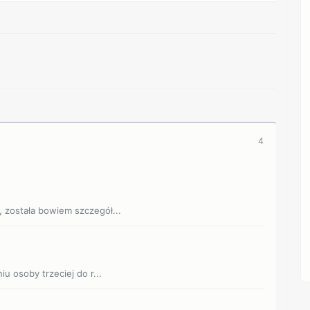
REKLAMA
4
została bowiem szczegół...
 osoby trzeciej do r...