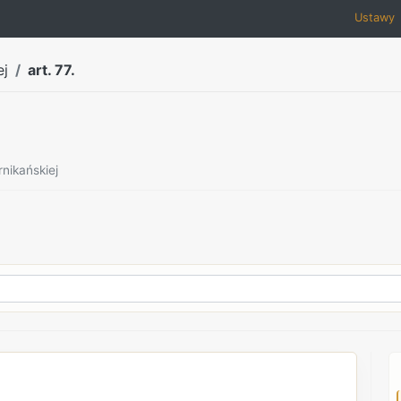
Ustawy
ej
art. 77.
nikańskiej