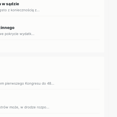
 w sądzie
sto z koniecznością z...
dzinnego
owe pokrycie wydatk...
iem pierwszego Kongresu do 48...
istrów może, w drodze rozpo...