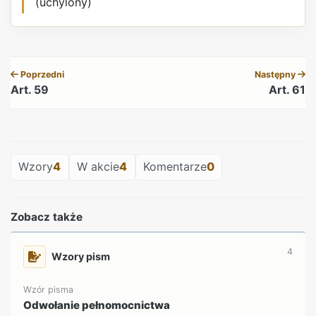
(uchylony)
REKLAMA
Poprzedni
Następny
Art. 59
Art. 61
REKLAMA
Wzory
4
W akcie
4
Komentarze
0
Zobacz także
4
Wzory pism
Wzór pisma
Odwołanie pełnomocnictwa