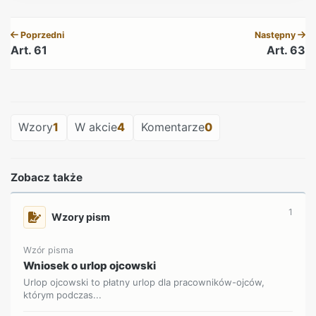
REKLAMA
Poprzedni
Następny
Art. 61
Art. 63
REKLAMA
Wzory
1
W akcie
4
Komentarze
0
Zobacz także
1
Wzory pism
Wzór pisma
Wniosek o urlop ojcowski
Urlop ojcowski to płatny urlop dla pracowników-ojców,
którym podczas...