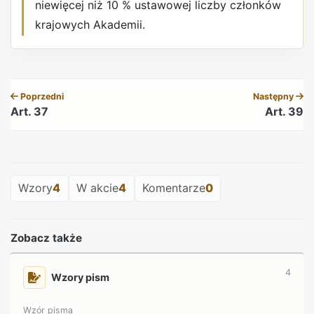
niewięcej niż 10 % ustawowej liczby członków
krajowych Akademii.
REKLAMA
Poprzedni
Następny
Art. 37
Art. 39
REKLAMA
Wzory
4
W akcie
4
Komentarze
0
Zobacz także
4
Wzory pism
Wzór pisma