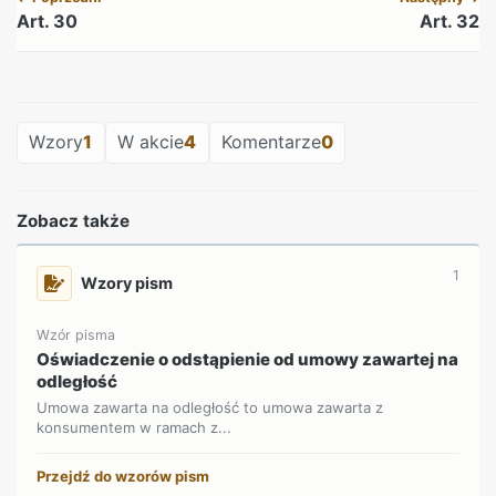
Art. 30
Art. 32
REKLAMA
Wzory
1
W akcie
4
Komentarze
0
Zobacz także
1
Wzory pism
Wzór pisma
Oświadczenie o odstąpienie od umowy zawartej na
odległość
Umowa zawarta na odległość to umowa zawarta z
konsumentem w ramach z...
Przejdź do wzorów pism