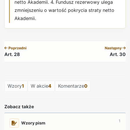
netto Akademii. 4. Fundusz rezerwowy ulega
zmniejszeniu o wartość pokrycia straty netto
Akademii.
REKLAMA
Poprzedni
Następny
Art. 28
Art. 30
REKLAMA
Wzory
1
W akcie
4
Komentarze
0
Zobacz także
1
Wzory pism