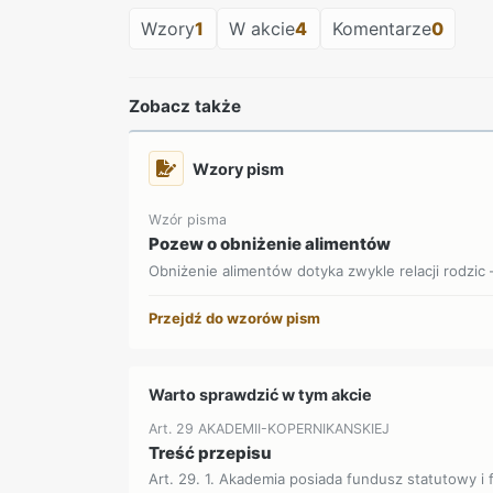
Wzory
1
W akcie
4
Komentarze
0
Zobacz także
Wzory pism
Wzór pisma
Pozew o obniżenie alimentów
Obniżenie alimentów dotyka zwykle relacji rodzic –
Przejdź do wzorów pism
Warto sprawdzić w tym akcie
Art. 29 AKADEMII-KOPERNIKANSKIEJ
Treść przepisu
Art. 29. 1. Akademia posiada fundusz statutowy i