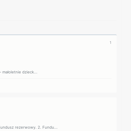
1
 małoletnie dzieck...
 fundusz rezerwowy. 2. Fundu...