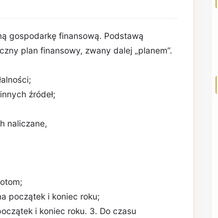
ną gospodarkę finansową. Podstawą
czny plan finansowy, zwany dalej „planem”.
alności;
innych źródeł;
h naliczane,
iotom;
a początek i koniec roku;
oczątek i koniec roku. 3. Do czasu