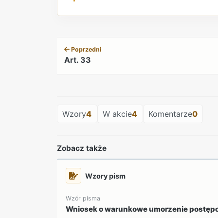
Poprzedni
Art. 33
Wzory
4
W akcie
4
Komentarze
0
Zobacz także
Wzory pism
Wzór pisma
Wniosek o warunkowe umorzenie postęp