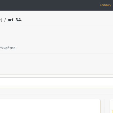
Ustawy
ej
art. 34.
nikańskiej