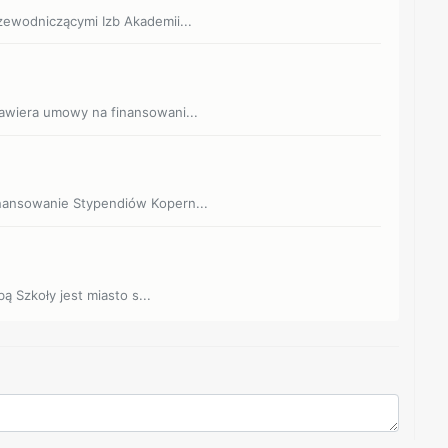
zewodniczącymi Izb Akademii...
zawiera umowy na finansowani...
inansowanie Stypendiów Kopern...
bą Szkoły jest miasto s...