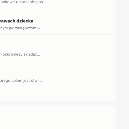
arunkowe umorzenie pos...
prawach dziecka
nnym jak zastępczym w...
a
oski należy składać...
rego celem jest stwi...