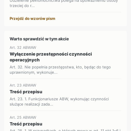
Udzielenie pełnomocnictwa polega na upoważnieniu osoby
trzeciej do r...
Przejdź do wzorów pism
Warto sprawdzić w tym akcie
Art. 32 ABWAW
Wyłączenie przestępności czynności
operacyjnych
Art. 32. Nie popełnia przestępstwa, kto, będąc do tego
uprawnionym, wykonuje...
Art. 23 ABWAW
Treść przepisu
Art. 23. 1. Funkcjonariusze ABW, wykonując czynności
służące realizacji zada...
Art. 25 ABWAW
Treść przepisu
Art. 25. 1. W przypadkach, o których mowa w art. 11 pkt 1–6 i