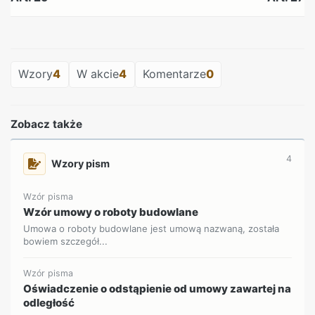
REKLAMA
Wzory
4
W akcie
4
Komentarze
0
Zobacz także
4
Wzory pism
Wzór pisma
Wzór umowy o roboty budowlane
Umowa o roboty budowlane jest umową nazwaną, została
bowiem szczegół...
Wzór pisma
Oświadczenie o odstąpienie od umowy zawartej na
odległość