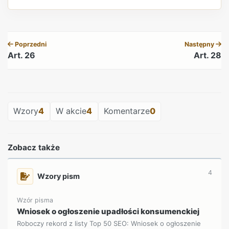
REKLAMA
Poprzedni
Następny
Art. 26
Art. 28
REKLAMA
Wzory
4
W akcie
4
Komentarze
0
Zobacz także
4
Wzory pism
Wzór pisma
Wniosek o ogłoszenie upadłości konsumenckiej
Roboczy rekord z listy Top 50 SEO: Wniosek o ogłoszenie