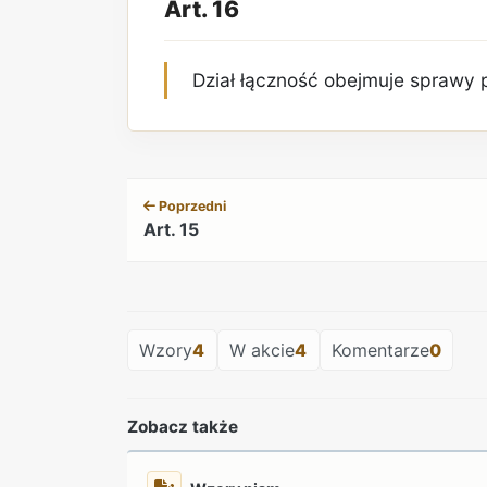
Art. 16
Dział łączność obejmuje sprawy 
Poprzedni
Art. 15
Wzory
4
W akcie
4
Komentarze
0
Zobacz także