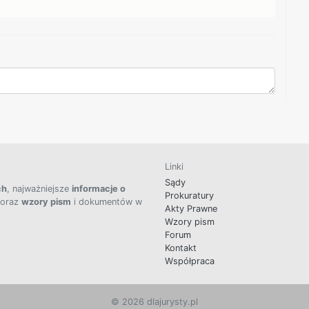
Linki
Sądy
ch
, najważniejsze
informacje o
Prokuratury
 oraz
wzory pism
i dokumentów w
Akty Prawne
Wzory pism
Forum
Kontakt
Współpraca
© 2026 dlajurysty.pl