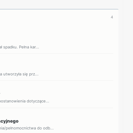
4
ł spadku. Pełna kar...
 utworzyła się prz...
y
ostanowienia dotyczące...
acyjnego
ia/pełnomocnictwa do odb...