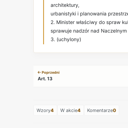
architektury,
urbanistyki i planowania przestr
2. Minister właściwy do spraw k
sprawuje nadzór nad Naczelnym
3. (uchylony)
Poprzedni
Art. 13
Wzory
4
W akcie
4
Komentarze
0