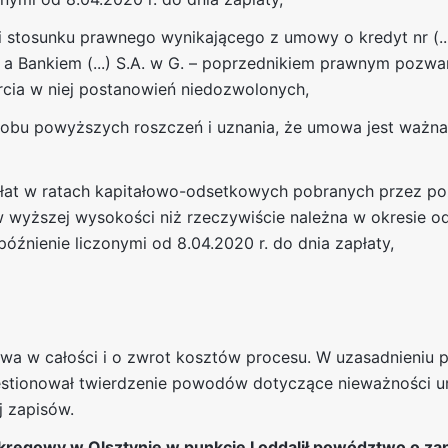
 stosunku prawnego wynikającego z umowy o kredyt nr (...)-
 a Bankiem (...) S.A. w G. – poprzednikiem prawnym pozwa
rcia w niej postanowień niedozwolonych,
 obu powyższych roszczeń i uznania, że umowa jest ważna,
dpłat w ratach kapitałowo-odsetkowych pobranych przez 
wyższej wysokości niż rzeczywiście należna w okresie od 
óźnienie liczonymi od 8.04.2020 r. do dnia zapłaty,
a w całości i o zwrot kosztów procesu. W uzasadnieniu p
estionował twierdzenie powodów dotyczące nieważności um
 zapisów.
kręgowy w Olsztynie w punkcie I oddalił powództwo o za