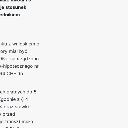
eje stosunek
zednikiem
nku z wnioskiem o
tóry miał być
05 r. sporządzono
o-hipotecznego nr
4,64 CHF do
ch płatnych do 5.
Zgodnie z § 4
% oraz stawki
o przed
o transz) miała