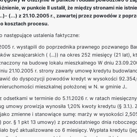
ienie, w punkcie II ustalił, że między stronami nie istni
.)- (...) z 21.10.2005 r., zawartej przez powodów z popr
 o kosztach procesu.
 następujące ustalenia faktyczne:
2005 r. wystąpili do poprzednika prawnego pozwanego Ba
ów szwajcarskich ( (...)) na okres 252 miesięcy (21 lat), k
eznaczony na budowę lokalu mieszkalnego W dniu 23.09.20
iu 21.10.2005 r. strony zawarły umowę kredytu budowlan
ę postawić do dyspozycji powodów kredyt w wysokości 92.35
ieruchomości mieszkalnej położonej w N. w gminie J..
 odsetkami w terminie do 5.11.2026 r. w ratach miesięczny
ług umowy prowizja wynosiła 1,20% kwoty kredytu (§ 3.1.). 
jako zmienne i stanowiące sumę: marży w wysokości 2,50
.) por. § 1 pkt 13 umowy) z przedostatniego dnia roboczeg
ło być aktualizowane co 6 miesięcy. Wypłata kredytu (jeg