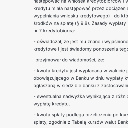
następować na wniosek kredytobiorców i w
kredytu miała następować przez obciążenie
wypełniania wniosku kredytowego) i do kt
środków na spłatę (§ 9.8). Zasady wypłaty 
nr 7 kredytobiorca:
- oświadczał, że jest mu znane i wyjaśnion
kredytowe i jest świadomy ponoszenia teg
-przyjmował do wiadomości, że:
- kwota kredytu jest wypłacana w walucie p
obowiązującego w Banku w dniu wypłaty kw
ogłaszaną w siedzibie banku z zastosowan
- ewentualna nadwyżka wynikająca z różn
wypłatę kredytu,
- kwota spłaty podlega przeliczeniu po k
spłaty, zgodnie z Tabelą kursów walut Ban