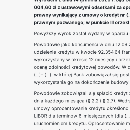
004,60 zł z ustawowymi odsetkami za opóźn
prawny wynikający z umowy o kredyt nr (..
prawnym pozwanego; w punkcie III orzekł
Powyższy wyrok został wydany w oparciu o
Powodowie jako konsumenci w dniu 12.09.
udzielenie kredytu w kwocie 92.354,64 frank
wykorzystany w okresie 12 miesięcy i prz
ocenę zdolności kredytowej powodów. W dn
(...)- (...), w której Bank zobowiązał si
wykorzystania go na dokończenie budowy n
Powodowie zobowiązali się spłacić kredyt z
dnia każdego miesiąca (§ 2.2 i § 2.7). Wed
umowy oprocentowanie kredytu określono 
LIBOR dla terminów 6-miesięcznych (dla (..
uruchomieniem kredytu. Oprocentowanie mia