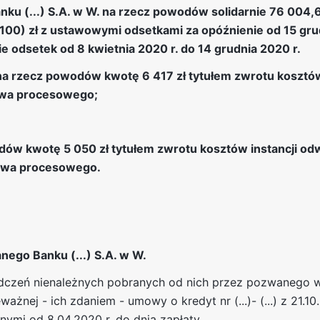
nku (...) S.A. w W. na rzecz powodów solidarnie 76 004,
/100) zł z ustawowymi odsetkami za opóźnienie od 15 gru
e odsetek od 8 kwietnia 2020 r. do 14 grudnia 2020 r.
 na rzecz powodów kwotę 6 417 zł tytułem zwrotu koszt
stwa procesowego;
ów kwotę 5 050 zł tytułem zwrotu kosztów instancji od
stwa procesowego.
ego Banku (...) S.A. w W.
adczeń nienależnych pobranych od nich przez pozwanego w
ażnej - ich zdaniem - umowy o kredyt nr (...)- (...) z 21.10.
ymi od 8.04.2020 r. do dnia zapłaty,