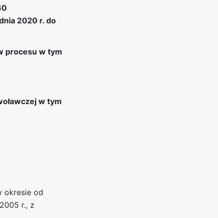
60
dnia 2020 r. do
ów procesu w tym
woławczej w tym
 okresie od
2005 r., z