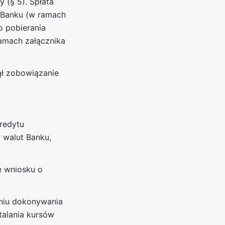
 (§ 5). Spłata
w Banku (w ramach
o pobierania
ramach załącznika
ął zobowiązanie
kredytu
 walut Banku,
e wniosku o
dniu dokonywania
talania kursów