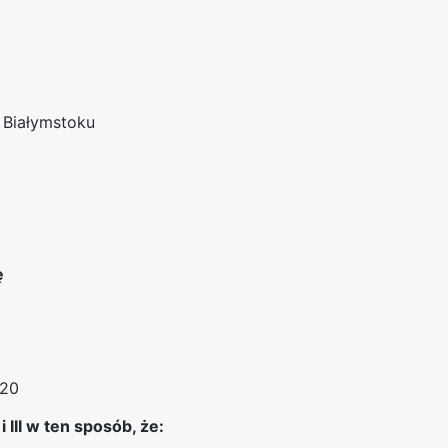
 Białymstoku
ę
/20
III w ten sposób, że: