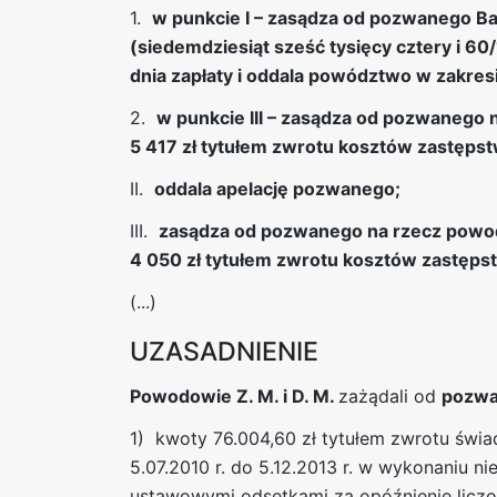
1.
w punkcie I – zasądza od pozwanego Ba
(siedemdziesiąt sześć tysięcy cztery i 60
dnia zapłaty i oddala powództwo w zakresi
2.
w punkcie III – zasądza od pozwanego
5 417 zł tytułem zwrotu kosztów zastęp
II.
oddala apelację pozwanego;
III.
zasądza od pozwanego na rzecz powod
4 050 zł tytułem zwrotu kosztów zastęp
(...)
UZASADNIENIE
Powodowie Z. M. i D. M.
zażądali od
pozwan
1) kwoty 76.004,60 zł tytułem zwrotu świ
5.07.2010 r. do 5.12.2013 r. w wykonaniu niew
ustawowymi odsetkami za opóźnienie liczon