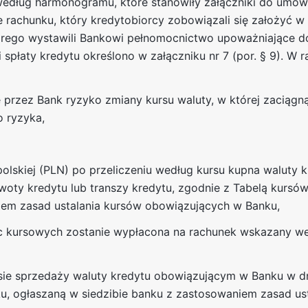
edług harmonogramu, które stanowiły załączniki do umowy
 rachunku, który kredytobiorcy zobowiązali się założyć 
órego wystawili Bankowi pełnomocnictwo upoważniające d
i spłaty kredytu określono w załączniku nr 7 (por. § 9). W 
e przez Bank ryzyko zmiany kursu waluty, w której zaciągn
o ryzyka,
olskiej (PLN) po przeliczeniu według kursu kupna waluty 
oty kredytu lub transzy kredytu, zgodnie z Tabelą kursów
iem zasad ustalania kursów obowiązujących w Banku,
ic kursowych zostanie wypłacona na rachunek wskazany w
ursie sprzedaży waluty kredytu obowiązującym w Banku w 
ku, ogłaszaną w siedzibie banku z zastosowaniem zasad us