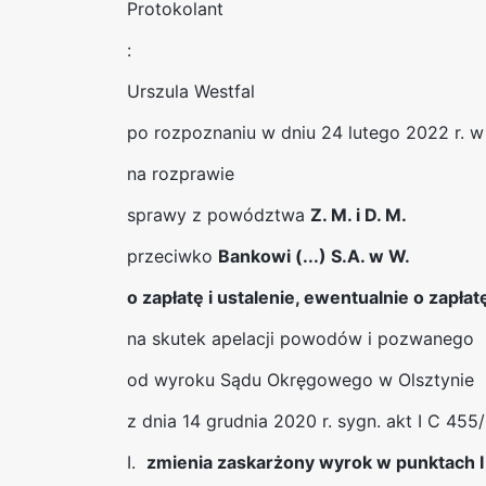
Protokolant
:
Urszula Westfal
po rozpoznaniu w dniu 24 lutego 2022 r. w
na rozprawie
sprawy z powództwa
Z. M. i D. M.
przeciwko
Bankowi (...) S.A. w W.
o zapłatę i ustalenie, ewentualnie o zapłat
na skutek apelacji powodów i pozwanego
od wyroku Sądu Okręgowego w Olsztynie
z dnia 14 grudnia 2020 r. sygn. akt I C 455
I.
zmienia zaskarżony wyrok w punktach I i 