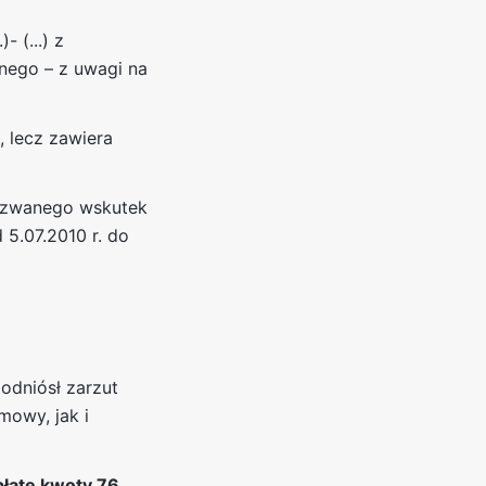
 (...) z
nego – z uwagi na
 lecz zawiera
pozwanego wskutek
5.07.2010 r. do
odniósł zarzut
owy, jak i
płatę kwoty 76