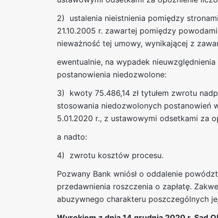
2) ustalenia nieistnienia pomiędzy stronami
21.10.2005 r. zawartej pomiędzy powodami
nieważność tej umowy, wynikającej z zawa
ewentualnie, na wypadek nieuwzględnienia
postanowienia niedozwolone:
3) kwoty 75.486,14 zł tytułem zwrotu na
stosowania niedozwolonych postanowień w 
5.01.2020 r., z ustawowymi odsetkami za op
a nadto:
4) zwrotu kosztów procesu.
Pozwany Bank wniósł o oddalenie powództw
przedawnienia roszczenia o zapłatę. Zakw
abuzywnego charakteru poszczególnych jej
Wyrokiem z dnia 14 grudnia 2020 r. Sąd O