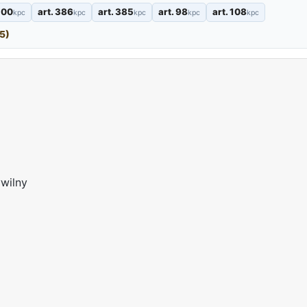
 100
art. 386
art. 385
art. 98
art. 108
kpc
kpc
kpc
kpc
kpc
5)
wilny