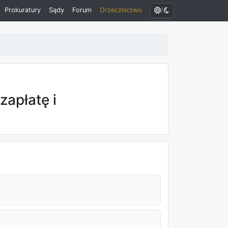
/
Prokuratury
Sądy
Forum
Orzecznictwo
zapłatę i