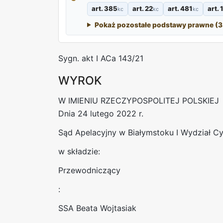
art. 385
art. 22
art. 481
art.
kc
kc
kc
Pokaż pozostałe podstawy prawne (3
Sygn. akt I ACa 143/21
WYROK
W IMIENIU RZECZYPOSPOLITEJ POLSKIEJ
Dnia 24 lutego 2022 r.
Sąd Apelacyjny w Białymstoku I Wydział Cy
w składzie:
Przewodniczący
:
SSA Beata Wojtasiak