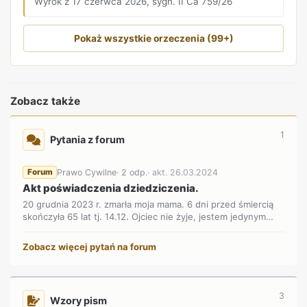
Wyrok z 17 czerwca 2026, sygn. II Ca 759/26
Pokaż wszystkie orzeczenia (99+)
Zobacz także
1
Pytania z forum
Prawo Cywilne
· 2 odp.
· akt. 26.03.2024
Forum
Akt poświadczenia dziedziczenia.
20 grudnia 2023 r. zmarła moja mama. 6 dni przed śmiercią
skończyła 65 lat tj. 14.12. Ojciec nie żyje, jestem jedynym
dz...
Zobacz więcej pytań na forum
3
Wzory pism