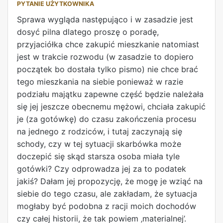
PYTANIE UŻYTKOWNIKA
Sprawa wygląda następująco i w zasadzie jest
dosyć pilna dlatego proszę o poradę,
przyjaciółka chce zakupić mieszkanie natomiast
jest w trakcie rozwodu (w zasadzie to dopiero
początek bo dostała tylko pismo) nie chce brać
tego mieszkania na siebie ponieważ w razie
podziału majątku zapewne część będzie należała
się jej jeszcze obecnemu mężowi, chciała zakupić
je (za gotówkę) do czasu zakończenia procesu
na jednego z rodziców, i tutaj zaczynają się
schody, czy w tej sytuacji skarbówka może
doczepić się skąd starsza osoba miała tyle
gotówki? Czy odprowadza jej za to podatek
jakiś? Dałam jej propozycję, że mogę je wziąć na
siebie do tego czasu, ale zakładam, że sytuacja
mogłaby być podobna z racji moich dochodów
czy całej historii, że tak powiem ‚materialnej’.