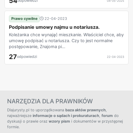
54
odpowiedzi
04-05-2025
Prawo cywilne
22-04-2023
Podpisanie umowy najmu u notariusza.
Koleżanka chce wynająć mieszkanie. Właściciel chce, aby
umowę podpisać u notariusza. Czy to jest normalne
postępowanie, Znajoma pi...
27
odpowiedzi
22-04-2023
NARZĘDZIA DLA PRAWNIKÓW
Dlajurysty.pl to uporządkowana
baza aktów prawnych
,
najważniejsze
informacje o sądach i prokuraturach
,
forum
do
dyskusji o prawie oraz
wzory pism
i dokumentów w przystępnej
formie.