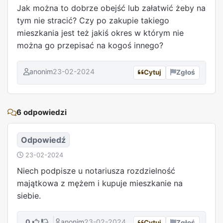
Jak można to dobrze obejść lub załatwić żeby na
tym nie stracić? Czy po zakupie takiego
mieszkania jest też jakiś okres w którym nie
można go przepisać na kogoś innego?
anonim
23-02-2024
Cytuj
Zgłoś
REKLAMA
6 odpowiedzi
Odpowiedź
23-02-2024
Niech podpisze u notariusza rozdzielność
majątkowa z mężem i kupuje mieszkanie na
siebie.
0
anonim
23-02-2024
Cytuj
Zgłoś