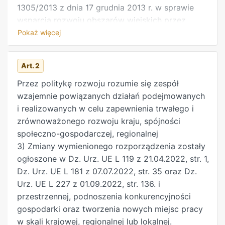
1305/2013 z dnia 17 grudnia 2013 r. w sprawie
wsparcia rozwoju obszarów wiejskich przez
Europejski Fundusz Rolny na rzecz Rozwoju
Pokaż więcej
Obszarów Wiejskich (EFRROW) i uchylającym
rozporządzenie Rady (WE) nr 1698/2005 (Dz.
Art. 2
Urz. UE L 347 z 20.12.2013, str. 487, z późn.
zm.2)), zwanego dalej „programem rozwoju
Przez politykę rozwoju rozumie się zespół
obszarów wiejskich”, planu strategicznego dla
wzajemnie powiązanych działań podejmowanych
wspólnej polityki rolnej, o którym mowa w
i realizowanych w celu zapewnienia trwałego i
rozporządzeniu Parlamentu Europejskiego i Rady
zrównoważonego rozwoju kraju, spójności
(UE) 2021/2115 z dnia 2 grudnia 2021 r.
społeczno-gospodarczej, regionalnej
ustanawiającego przepisy dotyczące wsparcia
3) Zmiany wymienionego rozporządzenia zostały
planów strategicznych spo- rządzanych przez
ogłoszone w Dz. Urz. UE L 119 z 21.04.2022, str. 1,
państwa członkowskie w ramach wspólnej
Dz. Urz. UE L 181 z 07.07.2022, str. 35 oraz Dz.
polityki rolnej (planów strategicznych WPR) i
Urz. UE L 227 z 01.09.2022, str. 136. i
finansowanych z Europejskiego Funduszu
przestrzennej, podnoszenia konkurencyjności
Rolniczego Gwarancji (EFRG) i z Europejskiego
gospodarki oraz tworzenia nowych miejsc pracy
Funduszu Rolnego na rzecz Rozwoju Obszarów
w skali krajowej, regionalnej lub lokalnej.