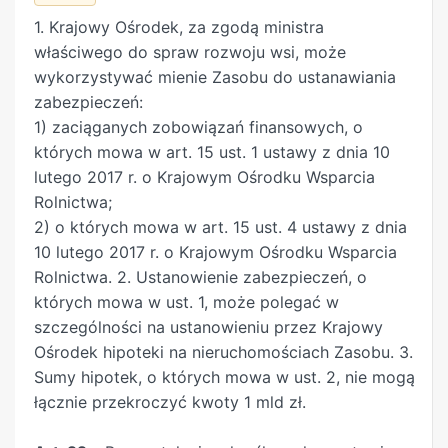
nieruchomościami, dotyczące postępowania w
urządzeń lub instalacji związanych z
1. Krajowy Ośrodek, za zgodą ministra
razie wypowiedzenia opłaty rocznej z tytułu
pozyskiwaniem energii z odnawialnych źródeł
właściwego do spraw rozwoju wsi, może
użytkowania wieczystego nieruchomości
energii, w szczególności biogazu rolniczego lub
wykorzystywać mienie Zasobu do ustanawiania
gruntowej. 3. Użytkownik wieczysty
biometanu, w tym włączenia tych instalacji do
zabezpieczeń:
nieruchomości może zrzec się swego prawa
sieci dystrybucyjnych lub przesyłowych;
1) zaciąganych zobowiązań finansowych, o
przez złożenie Krajowemu Ośrodkowi
4) zadań określonych przepisami o realizacji
których mowa w art. 15 ust. 1 ustawy z dnia 10
oświadczenia w formie aktu notarialnego. W
prawa do rekompensaty z tytułu pozostawienia
lutego 2017 r. o Krajowym Ośrodku Wsparcia
takim przypadku użytkowanie wieczyste wygasa.
nieruchomości poza obecnymi granicami
Rolnictwa;
Oświadczenie stanowi podstawę do wykreślenia
Rzeczypospolitej Polskiej. 5. W projekcie
2) o których mowa w art. 15 ust. 4 ustawy z dnia
w księdze wieczystej prawa wieczystego
rocznego planu finansowego Zasobu ustala się
10 lutego 2017 r. o Krajowym Ośrodku Wsparcia
użytkowania. 4. Nieruchomość będąca
limit wydatków przeznaczonych na
Rolnictwa. 2. Ustanowienie zabezpieczeń, o
przedmiotem użytkowania wieczystego może
funkcjonowanie biura Krajowego Ośrodka i
których mowa w ust. 1, może polegać w
być sprzedana jej użytkownikowi wieczystemu po
oddziałów terenowych Krajowego Ośrodka, w
szczególności na ustanowieniu przez Krajowy
cenie ustalonej w sposób określony w przepisach
wysokości równej planowanym kosztom funk-
Ośrodek hipoteki na nieruchomościach Zasobu. 3.
o gospodarce nieruchomościami, z tym że w
cjonowania powiększonym o dodatnią różnicę
Sumy hipotek, o których mowa w ust. 2, nie mogą
przypadku sprzedaży nieruchomości
planowanych wydatków majątkowych i
łącznie przekroczyć kwoty 1 mld zł.
wykorzystywanej do prowadzenia działalności
planowanej amortyzacji, a także wydatków
gospodarczej stosuje się ponadto przepisy art.
przeznaczonych na realizację zadań określonych