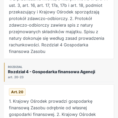
przepisy wydane na podstawie art. 37. 5. Przepisy
ust. 3, art. 16, art. 17, 17a, 17b i art. 18, podmiot
ust. 1 i 2 nie dotyczą prawa wieczystego
przekazujący i Krajowy Ośrodek sporządzają
użytkowania oraz prawa służebności i
protokół zdawczo-odbiorczy. 2. Protokół
użytkowania, określonych w przepisach o
zdawczo-odbiorczy zawiera spis z natury
ubezpieczeniu społecznym rolników.
przejmowanych składników majątku. Spisu z
natury dokonuje się według zasad prowadzenia
Art. 17
b. 1. Z zastrzeżeniem ust. 2, opłata roczna
rachunkowości. Rozdział 4 Gospodarka
z tytułu użytkowania wieczystego wynosi w
finansowa Zasobu
odniesieniu do nieruchomości Zasobu
wykorzystywanych:
1) na cele obronności państwa, w tym ochrony
ROZDZIAL
Rozdział 4 - Gospodarka finansowa Agencji
przeciwpożarowej 0,1 %,
art. 20-23
2) na cele rolne 1 %,
2a) na cele mieszkaniowe, na realizację urządzeń
Art. 20
infrastruktury technicznej oraz innych celów
publicznych 1 %,
1. Krajowy Ośrodek prowadzi gospodarkę
3) na inne cele 3 % wartości nieruchomości
finansową Zasobu odrębnie od własnej
ustalonej w sposób określony w art. 30 ust. 1, z
gospodarki finansowej. 2. Krajowy Ośrodek