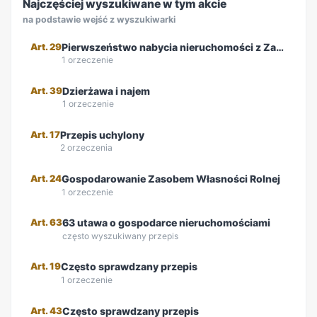
Najczęściej wyszukiwane w tym akcie
na podstawie wejść z wyszukiwarki
Art. 29
Pierwszeństwo nabycia nieruchomości z Zasobu Własności Rolnej Skarb...
1 orzeczenie
Art. 39
Dzierżawa i najem
1 orzeczenie
Art. 17
Przepis uchylony
2 orzeczenia
Art. 24
Gospodarowanie Zasobem Własności Rolnej
1 orzeczenie
Art. 63
63 utawa o gospodarce nieruchomościami
często wyszukiwany przepis
Art. 19
Często sprawdzany przepis
1 orzeczenie
Art. 43
Często sprawdzany przepis