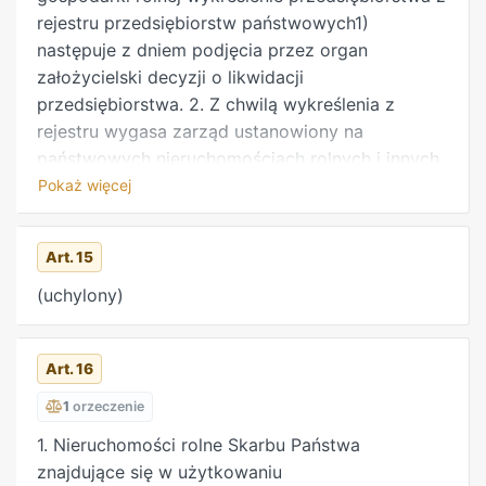
rejestru przedsiębiorstw państwowych1)
następuje z dniem podjęcia przez organ
założycielski decyzji o likwidacji
przedsiębiorstwa. 2. Z chwilą wykreślenia z
rejestru wygasa zarząd ustanowiony na
państwowych nieruchomościach rolnych i innych
nieruchomościach oraz składnikach mienia
Pokaż więcej
określonych w art. 1 pkt 2, a także ustaje
obowiązek wpłaty dywidendy. Krajowy Ośrodek
Art. 15
wyznacza tymczasowego zarządcę majątku po
zlikwidowanym przedsiębiorstwie. 3. Organ
(uchylony)
założycielski przekazuje Krajowemu Ośrodkowi
mienie oraz wierzytelności i zobowiązania po
Art. 16
zlikwidowanym przedsiębiorstwie – według stanu
na dzień wykreślenia przedsiębiorstwa z rejestru,
1
orzeczenie
z wyjątkiem zobowiązań przedsiębiorstwa wobec
1. Nieruchomości rolne Skarbu Państwa
Skarbu Państwa, które wygasają z dniem podjęcia
znajdujące się w użytkowaniu
decyzji o likwidacji. 3a. Egzekucja należności,