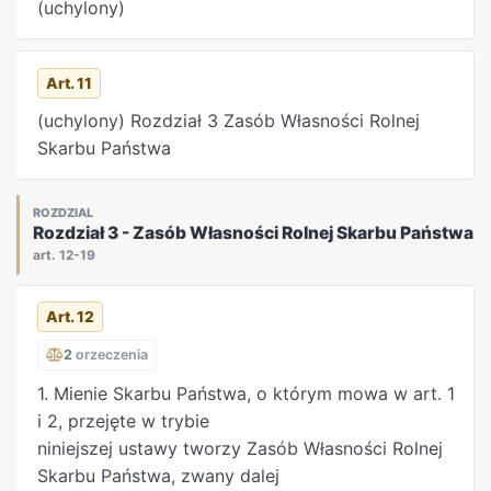
(uchylony)
których mowa w ust. 5, prawa z tych akcji lub
udziałów stają się mieniem Skarbu Państwa
niewchodzącym w skład Zasobu Własności Rolnej
Art. 11
Skarbu Państwa.
(uchylony) Rozdział 3 Zasób Własności Rolnej
Skarbu Państwa
ROZDZIAL
Rozdział 3 - Zasób Własności Rolnej Skarbu Państwa
art. 12-19
Art. 12
2
orzeczenia
1. Mienie Skarbu Państwa, o którym mowa w art. 1
i 2, przejęte w trybie
niniejszej ustawy tworzy Zasób Własności Rolnej
Skarbu Państwa, zwany dalej