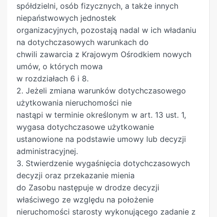
spółdzielni, osób fizycznych, a także innych
przypadających od Krajowego Ośrodka z tytułu
niepaństwowych jednostek
przyjętego zobowiązania, może być prowadzona
organizacyjnych, pozostają nadal w ich władaniu
tylko z mienia i pożytków z niego uzyskiwanych,
na dotychczasowych warunkach do
przekazanego Krajowemu Ośrodkowi po tym
chwili zawarcia z Krajowym Ośrodkiem nowych
zlikwidowanym przed- siębiorstwie, które
umów, o których mowa
zaciągnęło zobowiązanie. 3b. W braku odmiennej
w rozdziałach 6 i 8.
umowy stron dłużnik nie może dokonać
2. Jeżeli zmiana warunków dotychczasowego
potrącenia swego długu z wierzytelności, jaka mu
użytkowania nieruchomości nie
przysługuje wobec Krajowego Ośrodka, jeżeli
nastąpi w terminie określonym w art. 13 ust. 1,
1) Obecnie Krajowego Rejestru Sądowego, na
wygasa dotychczasowe użytkowanie
podstawie art. 86 ustawy z dnia 20 sierpnia 1997
ustanowione na podstawie umowy lub decyzji
r. o Krajowym Rejestrze Sądowym (Dz. U. poz.
administracyjnej.
769), która weszła w życie z dniem 1 stycznia
3. Stwierdzenie wygaśnięcia dotychczasowych
2001 r. dług powstał z tytułu zakupu, dzierżawy
decyzji oraz przekazanie mienia
lub najmu mienia przejętego przez Krajowy
do Zasobu następuje w drodze decyzji
Ośrodek po innym zlikwidowanym
właściwego ze względu na położenie
przedsiębiorstwie niż to, które zaciągnęło
nieruchomości starosty wykonującego zadanie z