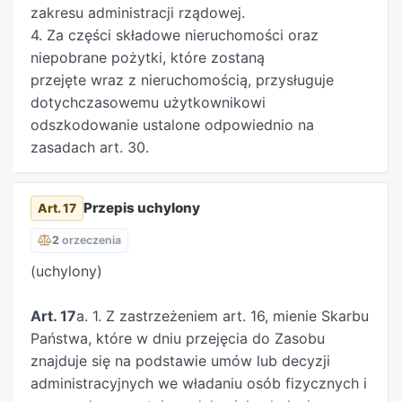
zobowiązanie stanowiące podstawę
zakresu administracji rządowej.
wierzytelności dłużnika. 4. Przekazanie, o którym
4. Za części składowe nieruchomości oraz
mowa w ust. 3, następuje w trybie określonym w
niepobrane pożytki, które zostaną
art. 19. 5. Mieniem Skarbu Państwa przejętym w
przejęte wraz z nieruchomością, przysługuje
trybie ust. 3 Krajowy Ośrodek gospodaruje na
dotychczasowemu użytkownikowi
zasadach określonych w rozdziale 5. 6. Do
odszkodowanie ustalone odpowiednio na
likwidacji określonej w ust. 1–4 nie stosuje się art.
zasadach art. 30.
63 ustawy z dnia 25 września 1981 r. o
przedsiębiorstwach państwowych (Dz. U. z 2023
r. poz. 437).
Przepis uchylony
Art. 17
2
orzeczenia
(uchylony)
Art. 17
a. 1. Z zastrzeżeniem art. 16, mienie Skarbu
Państwa, które w dniu przejęcia do Zasobu
znajduje się na podstawie umów lub decyzji
administracyjnych we władaniu osób fizycznych i