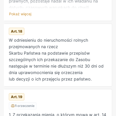
prawnych, pozostaje nadal w ich władaniu na
dotych- czasowych warunkach do chwili
zawarcia z Krajowym Ośrodkiem umów, o których
Pokaż więcej
mowa w rozdziale 6 albo 8 ustawy. 2. Jeżeli
zmiana warunków dotychczasowego władania nie
Art. 18
nastąpi w terminie roku od dnia przejęcia mienia
do Zasobu, umowy i decyzje, o których mowa w
W odniesieniu do nieruchomości rolnych
ust. 1, wygasają, nie wcześniej jednak niż z dniem
przejmowanych na rzecz
31 grudnia 1994 r. 3. Przepisy ust. 1 i 2 stosuje się
Skarbu Państwa na podstawie przepisów
również do zarządu nieruchomościami rolnymi
szczególnych ich przekazanie do Zasobu
Skarbu Państwa wykonywanego przez
następuje w terminie nie dłuższym niż 30 dni od
państwowe osoby prawne, inne niż określone w
dnia uprawomocnienia się orzeczenia
art. 14. 4. Nieruchomości rolne, pozostające w
lub decyzji o ich przejęciu przez państwo.
dniu przejęcia do Zasobu w zarządzie
państwowych jednostek organizacyjnych
Art. 19
nieposiadających osobowości prawnej, pozostają
nadal w ich zarządzie. Do zarządu tego stosuje
1
orzeczenie
się przepisy art. 35 ust. 2, 3 i 5 i art. 36 oraz
1. Z przekazania mienia, o którym mowa w art. 14