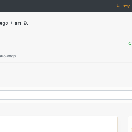
Ustawy
wego
art. 9.
O
ojskowego