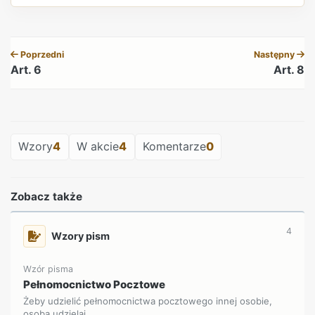
REKLAMA
Poprzedni
Następny
Art. 6
Art. 8
REKLAMA
Wzory
4
W akcie
4
Komentarze
0
Zobacz także
4
Wzory pism
Wzór pisma
Pełnomocnictwo Pocztowe
Żeby udzielić pełnomocnictwa pocztowego innej osobie,
osoba udzielaj...