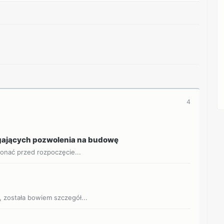
REKLAMA
4
gających pozwolenia na budowę
onać przed rozpoczęcie...
została bowiem szczegół...