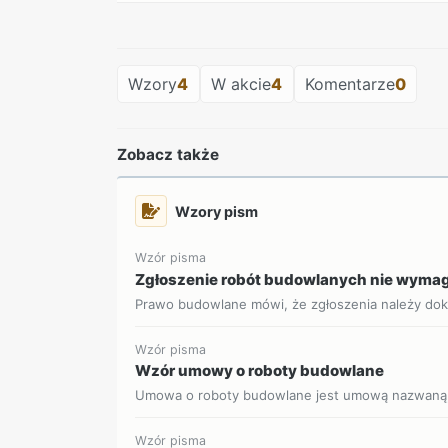
Wzory
4
W akcie
4
Komentarze
0
Zobacz także
Wzory pism
Wzór pisma
Zgłoszenie robót budowlanych nie wyma
Prawo budowlane mówi, że zgłoszenia należy dok
Wzór pisma
Wzór umowy o roboty budowlane
Umowa o roboty budowlane jest umową nazwaną, 
Wzór pisma