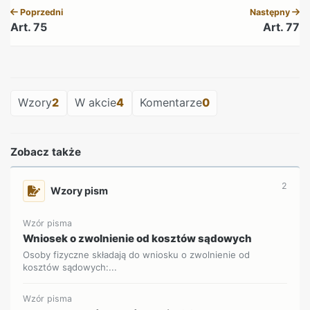
Poprzedni
Następny
Art. 75
Art. 77
REKLAMA
Wzory
2
W akcie
4
Komentarze
0
Zobacz także
2
Wzory pism
Wzór pisma
Wniosek o zwolnienie od kosztów sądowych
Osoby fizyczne składają do wniosku o zwolnienie od
kosztów sądowych:...
Wzór pisma