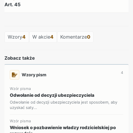
Art. 45
REKLAMA
Wzory
4
W akcie
4
Komentarze
0
Zobacz także
4
Wzory pism
Wzór pisma
Odwołanie od decyzji ubezpieczyciela
Odwołanie od decyzji ubezpieczyciela jest sposobem, aby
uzyskać saty...
Wzór pisma
Wniosek o pozbawienie władzy rodzicielskiej po