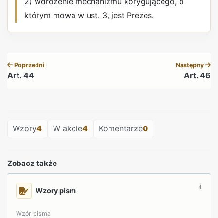
2) wdrożenie mechanizmu korygującego, o
którym mowa w ust. 3, jest Prezes.
REKLAMA
Poprzedni
Następny
Art. 44
Art. 46
REKLAMA
Wzory
4
W akcie
4
Komentarze
0
Zobacz także
4
Wzory pism
Wzór pisma