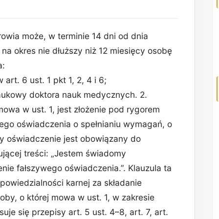
rowia może, w terminie 14 dni od dnia
na okres nie dłuższy niż 12 miesięcy osobę
a:
rt. 6 ust. 1 pkt 1, 2, 4 i 6;
naukowy doktora nauk medycznych. 2.
owa w ust. 1, jest złożenie pod rygorem
nego oświadczenia o spełnianiu wymagań, o
cy oświadczenie jest obowiązany do
ującej treści: „Jestem świadomy
enie fałszywego oświadczenia.”. Klauzula ta
powiedzialności karnej za składanie
by, o której mowa w ust. 1, w zakresie
je się przepisy art. 5 ust. 4–8, art. 7, art.