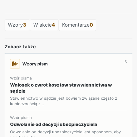
REKLAMA
Wzory
3
W akcie
4
Komentarze
0
Zobacz także
3
Wzory pism
Wzór pisma
Wniosek o zwrot kosztow stawwiennictwa w
sądzie
Stawiennictwo w sądzie jest bowiem związane często z
koniecznością z...
Wzór pisma
Odwołanie od decyzji ubezpieczyciela
Odwołanie od decyzji ubezpieczyciela jest sposobem, aby