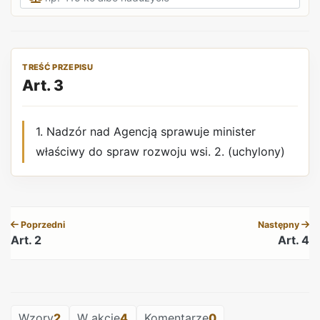
TREŚĆ PRZEPISU
Art. 3
1. Nadzór nad Agencją sprawuje minister
właściwy do spraw rozwoju wsi. 2. (uchylony)
REKLAMA
Poprzedni
Następny
Art. 2
Art. 4
REKLAMA
Wzory
2
W akcie
4
Komentarze
0