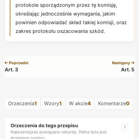
protokole sporządzonym przez tę komisję,
określając jednocześnie wymagania, jakim
powinien odpowiadać skład takiej komisji, oraz
zakres protokołu oszacowania szkód.
REKLAMA
Poprzedni
Następny
Art. 3
Art. 5
REKLAMA
Orzeczenia
1
Wzory
1
W akcie
4
Komentarze
0
Orzeczenia do tego przepisu
1
Najważniejsze powiązane rekordy. Pełna lista jest
dostępna osobno.