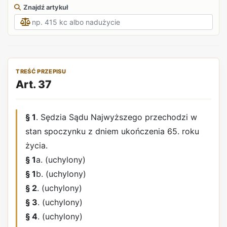
Znajdź artykuł
TREŚĆ PRZEPISU
Art. 37
§ 1
. Sędzia Sądu Najwyższego przechodzi w
stan spoczynku z dniem ukończenia 65. roku
życia.
§ 1
a. (uchylony)
§ 1
b. (uchylony)
§ 2
. (uchylony)
§ 3
. (uchylony)
§ 4
. (uchylony)