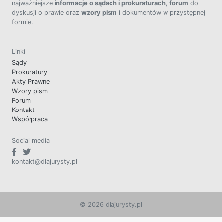
najważniejsze
informacje o sądach i prokuraturach
,
forum
do
dyskusji o prawie oraz
wzory pism
i dokumentów w przystępnej
formie.
Linki
Sądy
Prokuratury
Akty Prawne
Wzory pism
Forum
Kontakt
Współpraca
Social media
kontakt@dlajurysty.pl
© 2026 dlajurysty.pl