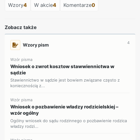
Wzory
4
W akcie
4
Komentarze
0
Zobacz także
4
Wzory pism
Wzór pisma
Wniosek o zwrot kosztow stawwiennictwa w
sądzie
Stawiennictwo w sądzie jest bowiem związane często z
koniecznością z...
Wzór pisma
Wniosek o pozbawienie władzy rodzicielskiej –
wzór ogólny
Ogólny wniosek do sądu rodzinnego o pozbawienie rodzica
władzy rodzi...