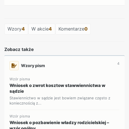
REKLAMA
Wzory
4
W akcie
4
Komentarze
0
Zobacz także
4
Wzory pism
Wzór pisma
Wniosek o zwrot kosztow stawwiennictwa w
sądzie
Stawiennictwo w sądzie jest bowiem związane często z
koniecznością z...
Wzór pisma
Wniosek o pozbawienie władzy rodzicielskiej –
wzór ogólny